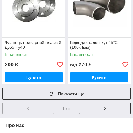
Фланець приварний плаский
Відводи сталеві кут 45*С
Ду65 Ру40
(108х4мм)
В наявності
В наявності
200
270
₴
від
₴
Купити
Купити
Показати ще
1
/ 5
Про нас