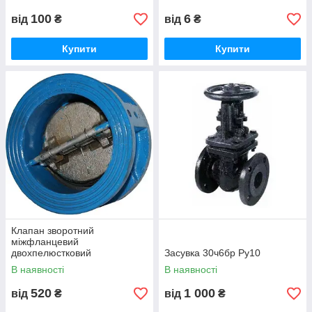
100
6
від
₴
від
₴
Купити
Купити
Клапан зворотний
міжфланцевий
двохпелюстковий
Засувка 30ч6бр Ру10
підпружинний Ду 50-200
В наявності
В наявності
520
1 000
від
₴
від
₴