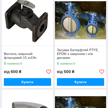
Засувка Батерфляй PTFE,
Вентиль чавунний
EPDM з чавунним і н/ж
фланцевий 15 кч19п
дисками
В наявності
В наявності
600
500
від
₴
від
₴
Купити
Купити