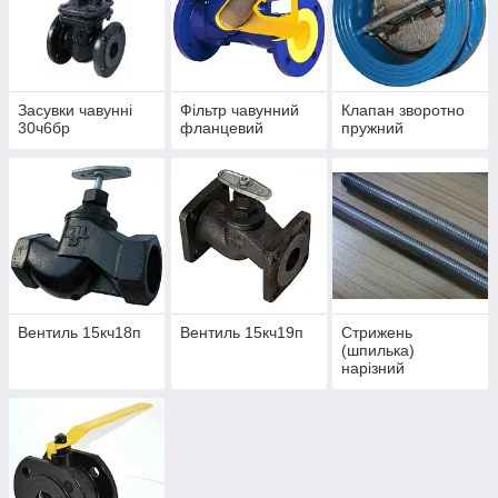
Засувки чавунні
Фільтр чавунний
Клапан зворотно
30ч6бр
фланцевий
пружний
Вентиль 15кч18п
Вентиль 15кч19п
Стрижень
(шпилька)
нарізний