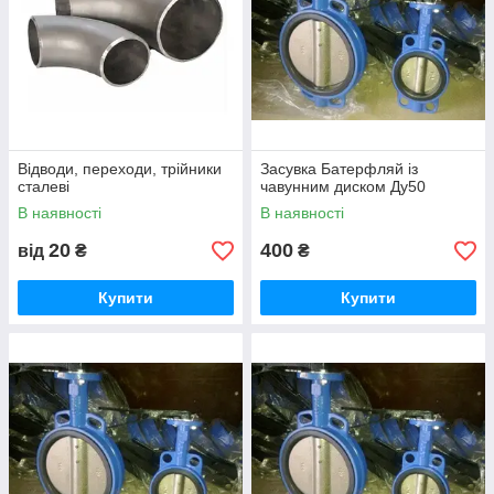
Відводи, переходи, трійники
Засувка Батерфляй із
сталеві
чавунним диском Ду50
В наявності
В наявності
20
400
від
₴
₴
Купити
Купити