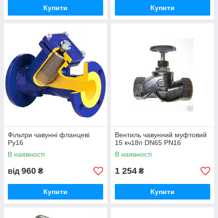
Купити
Купити
Фільтри чавунні фланцеві
Вентиль чавунний муфтовий
Ру16
15 кч18п DN65 PN16
В наявності
В наявності
960
1 254
від
₴
₴
Купити
Купити