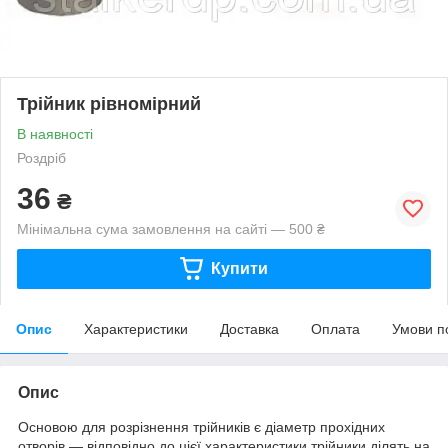
Трійник рівномірний
В наявності
Роздріб
36
₴
Мінімальна сума замовлення на сайті — 500 ₴
Купити
Опис
Характеристики
Доставка
Оплата
Умови п
Опис
Основою для розрізнення трійників є діаметр прохідних
отворів — відповідно до цієї характеристики трійники ділять на