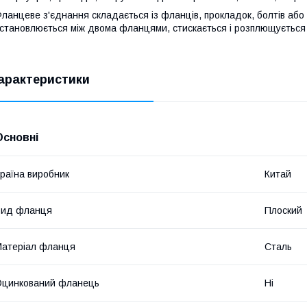
ланцеве з'єднання складається із фланців, прокладок, болтів або
становлюється між двома фланцями, стискається і розплющується 
арактеристики
Основні
раїна виробник
Китай
Вид фланця
Плоский
атеріал фланця
Сталь
Оцинкований фланець
Ні