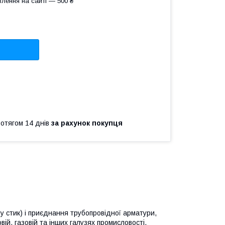
лення на сайті — 500 ₴
ротягом 14 днів
за рахунок покупця
у стик) і приєднання трубопровідної арматури,
овій, газовій та інших галузях промисловості.