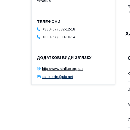
Україна
Ф
в
+380 (67) 382-12-18
Х
+380 (67) 380-10-14
http://www.stalker.org.ua
К
stalkerdp@ukr.net
М