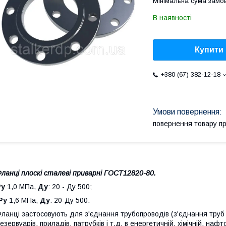
Мінімальна сума замов
В наявності
Купити
+380 (67) 382-12-18
повернення товару п
ланці плоскі сталеві приварні ГОСТ12820-80.
Ру
1,0 МПа,
Ду
: 20 - Ду 500;
Ру
1,6 МПа,
Ду
: 20-Ду 500.
ланці застосовують для з'єднання трубопроводів (з'єднання труб 
езервуарів, приладів, патрубків і т.д. в енергетичній, хімічній, нафт