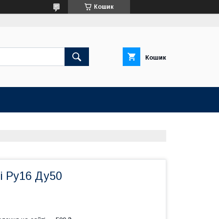
Кошик
Кошик
і Ру16 Ду50