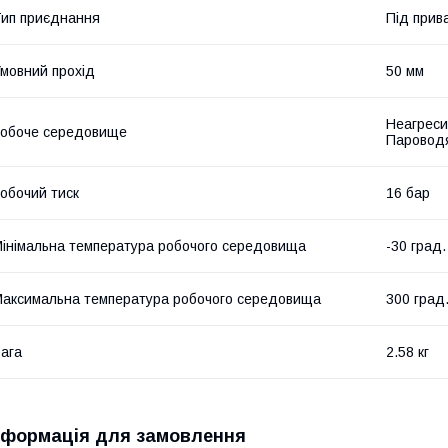
ип приєднання
Під прив
мовний прохід
50 мм
Неагреси
обоче середовище
Пароводя
обочий тиск
16 бар
інімальна температура робочого середовища
-30 град.
аксимальна температура робочого середовища
300 град
ага
2.58 кг
нформація для замовлення