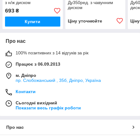
з н/ж диском
Ду350ред. з чавунним
Ду60
диском
дис
693
₴
Ціну уточнюйте
Цін
Купити
Про нас
100% позитивних з 14 відгуків за рік
Працює з 06.09.2013
м. Дніпро
пр. Слобожанський , 35б, Дніпро, Україна
Контакти
Сьогодні вихідний
Показати весь графік роботи
Про нас