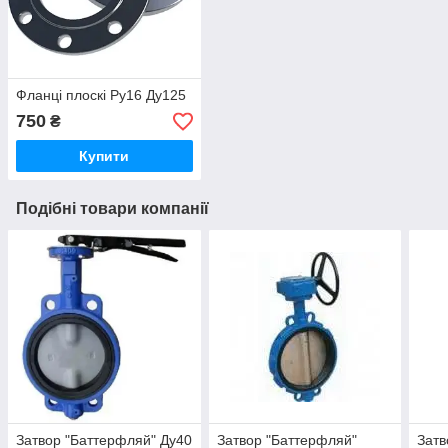
Фланці плоскі Ру16 Ду125
750
₴
Купити
Подібні товари компанії
Затвор "Баттерфляй" Ду40
Затвор "Баттерфляй"
Затв