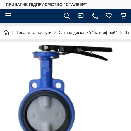
ПРИВАТНЕ ПІДПРИЄМСТВО "СТАЛКЕР"
Товари та послуги
Затвор дисковий "Батерфляй"
За