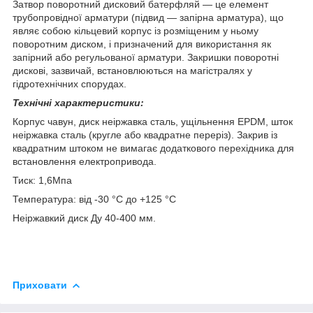
Затвор поворотний дисковий батерфляй — це елемент
трубопровідної арматури (підвид — запірна арматура), що
являє собою кільцевий корпус із розміщеним у ньому
поворотним диском, і призначений для використання як
запірний або регульованої арматури. Закришки поворотні
дискові, зазвичай, встановлюються на магістралях у
гідротехнічних спорудах.
Технічні характеристики:
Корпус чавун, диск неіржавка сталь, ущільнення EPDM,
шток
неіржавка сталь (кругле або квадратне переріз). Закрив із
квадратним штоком не вимагає додаткового перехідника для
встановлення електропривода.
Тиск: 1,6Мпа
Температура: від -30 °C до +125 °C
Неіржавкий диск Ду 40-400 мм.
Приховати