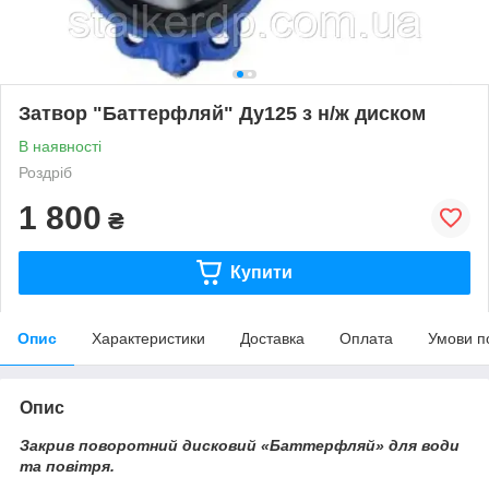
Затвор "Баттерфляй" Ду125 з н/ж диском
В наявності
Роздріб
1 800
₴
Купити
Опис
Характеристики
Доставка
Оплата
Умови п
Опис
Закрив поворотний дисковий «Баттерфляй» для води
та повітря.