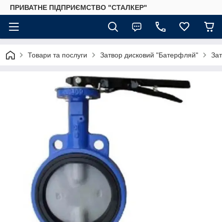
ПРИВАТНЕ ПІДПРИЄМСТВО "СТАЛКЕР"
Товари та послуги
Затвор дисковий "Батерфляй"
За