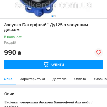
Засувка Батерфляй" Ду125 з чавунним
диском
В наявності
Роздріб
990
₴
Купити
Опис
Характеристики
Доставка
Оплата
Умови п
Опис
Засувка поворотна дискова Батерфляй для води і
повітря.