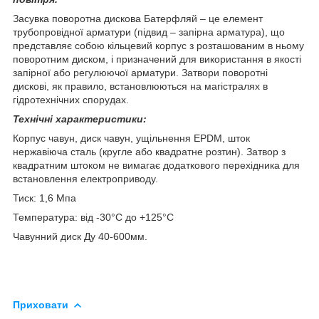
Засувка поворотна дискова Батерфляй – це елемент
трубопровідної арматури (підвид – запірна арматура), що
представляє собою кільцевий корпус з розташованим в ньому
поворотним диском, і призначений для використання в якості
запірної або регулюючої арматури. Затвори поворотні
дискові, як правило, встановлюються на магістралях в
гідротехнічних спорудах.
Технічні характеристики:
Корпус чавун, диск чавун, ущільнення EPDM,
шток
нержавіюча сталь (кругле або квадратне розтин). Затвор з
квадратним штоком не вимагає додаткового перехідника для
встановлення електроприводу.
Тиск: 1,6 Мпа
Температура: від -30°С до +125°С
Чавунний диск Ду 40-600мм.
Приховати