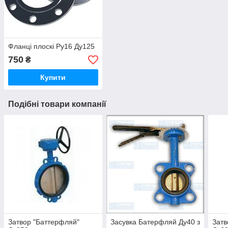
Фланці плоскі Ру16 Ду125
750
₴
Купити
Подібні товари компанії
Затвор "Баттерфляй"
Засувка Батерфляй Ду40 з
Затв