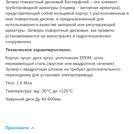
Затвор поворотный дисковый Баттерфляй – это элемент
трубопроводной арматуры (подвид – запорная арматура),
представляющий собой кольцевой корпус с расположенным в
нем поворотным диском, и предназначенный для
использования в качестве запорной или регулирующей
арматуры. Затворы поворотные дисковые, как правило,
устанавливаются на магистралях в гидротехнических
сооружениях.
Технические характеристики:
Корпус чугун, диск чугун, уплотнение EPDM,
шток
нержавеющая сталь (круглое или квадратное сечение).
Затвор с квадратным штоком не требует дополнительного
переходника для установки электропривода.
Тиск: 1,6 Мпа
Температура: від -30°С до +125°С
Чавунний диск Ду 40-600мм.
Приховати