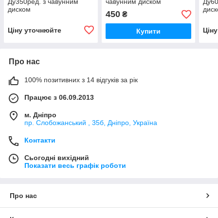
Ду350ред. з чавунним
чавунним диском
Ду60
диском
дис
450
₴
Ціну уточнюйте
Цін
Купити
Про нас
100% позитивних з 14 відгуків за рік
Працює з 06.09.2013
м. Дніпро
пр. Слобожанський , 35б, Дніпро, Україна
Контакти
Сьогодні вихідний
Показати весь графік роботи
Про нас