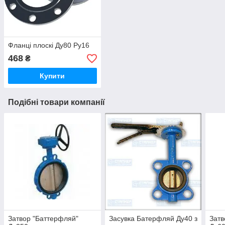
Фланці плоскі Ду80 Ру16
468
₴
Купити
Подібні товари компанії
Затвор "Баттерфляй"
Засувка Батерфляй Ду40 з
Затв