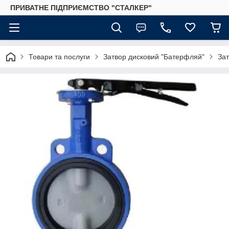
ПРИВАТНЕ ПІДПРИЄМСТВО "СТАЛКЕР"
Товари та послуги
Затвор дисковий "Батерфляй"
За