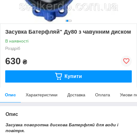
Засувка Батерфляй" Ду80 з чавунним диском
В наявності
Роздріб
630
₴
Купити
Опис
Характеристики
Доставка
Оплата
Умови п
Опис
Засувка поворотна дискова Батерфляй для води і
повітря.